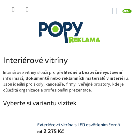
Přejít
na
NÁKUP
obsah
KOŠÍK
Interiérové vitríny
Interiérové vitríny slouží pro
přehledné a bezpečné vystavení
informací, dokumentů nebo reklamních materiálů v interiéru
.
Jsou ideální pro školy, kanceláře, firmy i veřejné prostory, kde je
důležitá organizace a profesionální prezentace.
Vyberte si variantu vizitek
Exteriérová vitrína s LED osvětlením černá
2 275 Kč
od