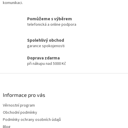
k
komunikaci.
y
v
ý
Pomůžeme s výběrem
p
telefonická a online podpora
i
s
Spolehlivý obchod
u
garance spokojenosti
Doprava zdarma
při nákupu nad 5000 Kč
Z
á
p
a
Informace pro vás
t
Věrnostní program
í
Obchodní podmínky
Podmínky ochrany osobních údajů
Blog