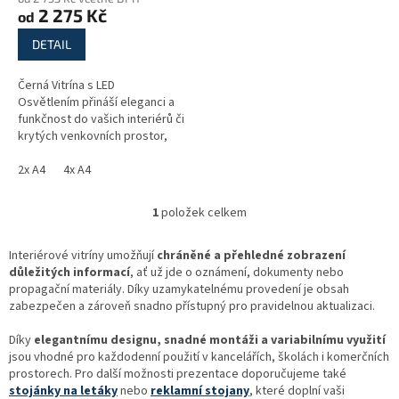
ů
produktu
2 275 Kč
od
je
5,0
DETAIL
z
5
Černá Vitrína s LED
hvězdiček.
Osvětlením přináší eleganci a
funkčnost do vašich interiérů či
krytých venkovních prostor,
ideální pro prezentaci menu
nebo reklamních sdělení s...
2x A4
4x A4
1
položek celkem
O
v
l
Interiérové vitríny umožňují
chráněné a přehledné zobrazení
á
důležitých informací
, ať už jde o oznámení, dokumenty nebo
d
propagační materiály. Díky uzamykatelnému provedení je obsah
a
zabezpečen a zároveň snadno přístupný pro pravidelnou aktualizaci.
c
í
Díky
elegantnímu designu, snadné montáži a variabilnímu využití
p
jsou vhodné pro každodenní použití v kancelářích, školách i komerčních
r
prostorech. Pro další možnosti prezentace doporučujeme také
v
stojánky na letáky
nebo
reklamní stojany
, které doplní vaši