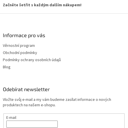
Začněte šetřit s každým dalším nákupem!
Z
á
p
a
Informace pro vás
t
Věrnostní program
í
Obchodní podmínky
Podmínky ochrany osobních údajů
Blog
Odebírat newsletter
Vložte svůj e-mail a my vám budeme zasílat informace o nových
produktech na našem e-shopu.
E-mail