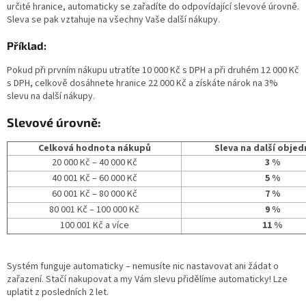
určité hranice, automaticky se zařadíte do odpovídající slevové úrovně.
Sleva se pak vztahuje na všechny Vaše další nákupy.
Příklad:
Pokud při prvním nákupu utratíte 10 000 Kč s DPH a při druhém 12 000 Kč
s DPH, celkově dosáhnete hranice 22 000 Kč a získáte nárok na 3%
slevu na další nákupy.
Slevové úrovně:
Celková hodnota nákupů
Sleva na další obje
20 000 Kč – 40 000 Kč
3 %
40 001 Kč – 60 000 Kč
5 %
60 001 Kč – 80 000 Kč
7 %
80 001 Kč – 100 000 Kč
9 %
100 001 Kč a více
11 %
Systém funguje automaticky – nemusíte nic nastavovat ani žádat o
zařazení. Stačí nakupovat a my Vám slevu přidělíme automaticky! Lze
uplatit z posledních 2 let.