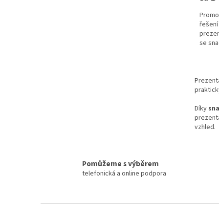
z
Promo 
5
řešení
hvězdi
prezen
se sna
Prezenta
praktick
Díky
sna
prezent
vzhled.
Pomůžeme s výběrem
telefonická a online podpora
Z