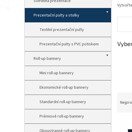
p
Světelná prezentace
Vytvořte
a
n
Prezentační pulty a stolky
e
l
Textilní prezentační pulty
Vyber
Prezentační pulty s PVC potiskem
Roll-up bannery
Mini roll-up bannery
Ekonomické roll-up bannery
Ř
a
Standardní roll-up bannery
Nejpro
z
e
Prémiové roll-up bannery
V
n
ý
í
Oboustranné roll-up bannery