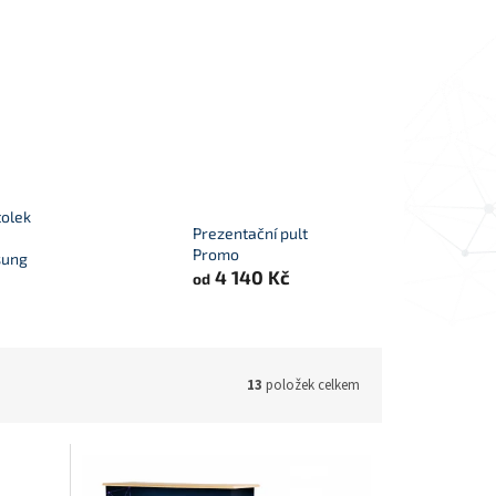
tolek
Prezentační pult
Promo
sung
4 140 Kč
od
13
položek celkem