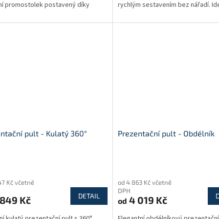
lní promostolek postavený díky
rychlým sestavením bez nářadí. Ide
 montáži bez nutnosti...
veletrhy, promo...
ntační pult - Kulatý 360°
Prezentační pult - Obdélník
rné
Průměrné
cení
hodnocení
47 Kč včetně
od 4 863 Kč včetně
ktu
produktu
DPH
je
DETAIL
849 Kč
4 019 Kč
od
3,8
z
í kulatý prezentační pult s 360°
Elegantní obdélníkový prezentační 