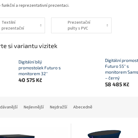
 funkční a reprezentativní prezentaci.
Textilní
Prezentační
prezentační
pulty s PVC
pulty
potiskem
te si variantu vizitek
Digitální promos
Digitální bílý
Futuro 55" s
promostolek Futuro s
monitorem Sam
monitorem 32''
– černý
40 575 Kč
58 485 Kč
dávanější
Nejlevnější
Nejdražší
Abecedně