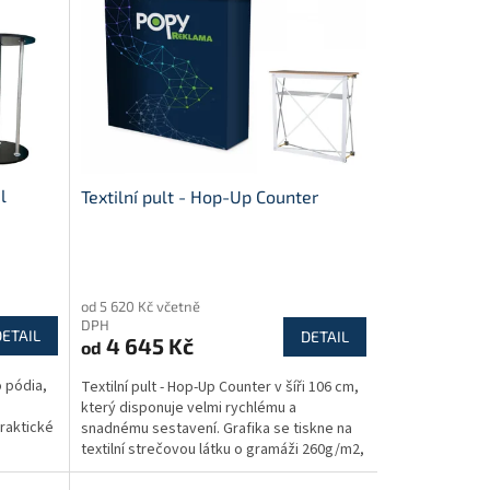
l
Textilní pult - Hop-Up Counter
Průměrné
hodnocení
od 5 620 Kč včetně
produktu
DPH
je
DETAIL
DETAIL
4 645 Kč
od
5,0
z
o pódia,
Textilní pult - Hop-Up Counter v šíři 106 cm,
5
který disponuje velmi rychlému a
hvězdiček.
praktické
snadnému sestavení. Grafika se tiskne na
textilní strečovou látku o gramáži 260g/m2,
které zůstává...