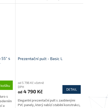
pozornosti....
 55" s
Prezentační pult - Basic L
ý
Průměrné
hodnocení
od 5 796 Kč včetně
produktu
 košíku
DPH
je
DETAIL
4 790 Kč
od
5,0
turo s
z
Elegantní prezentační pult s zaoblenými
moderním
5
PVC panely, který nabízí stabilní konstrukci,
cí a
hvězdiček.