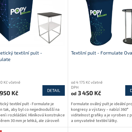
tický textilní pult -
Textilní pult - Formulate Ova
ulate
rné
Průměrné
cení
hodnocení
10 Kč včetně
od 4 175 Kč včetně
ktu
produktu
DPH
je
DETAIL
950 Kč
3 450 Kč
od
5,0
z
ický textilní pult - Formulate je
Formulate oválný pult je ideální pr
5
n tak, aby byl co nejjednodušší na
kongresy a výstavy – nabízí 360°
ček.
hvězdiček.
ení i rozkládání. Hliníková konstrukce
viditelnost grafiky a je vyroben z 
ěrem 30 mm je lehká, ale zároveň
a omyvatelné textilní látky.
...