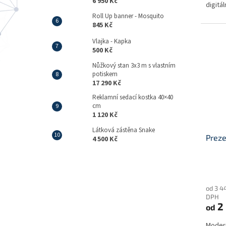
6 950 Kč
digitá
snadné
Roll Up banner - Mosquito
845 Kč
Vlajka - Kapka
500 Kč
Nůžkový stan 3x3 m s vlastním
potiskem
17 290 Kč
Reklamní sedací kostka 40×40
cm
1 120 Kč
Látková zástěna Snake
Preze
4 500 Kč
Průmě
hodno
od 3 4
produ
DPH
je
2 
od
4,8
z
Modern