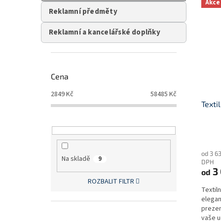
Akce
Reklamní předměty
Reklamní a kancelářské doplňky
Cena
2849
Kč
58485
Kč
Textil
Průmě
hodno
od 3 6
produ
Na skladě
9
DPH
je
3
od
5,0
ROZBALIT FILTR
z
Textiln
5
elegan
hvězdi
prezen
vaše u