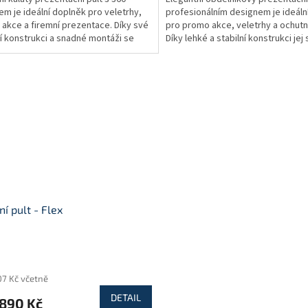
5
em je ideální doplněk pro veletrhy,
profesionálním designem je ideáln
ček.
hvězdiček.
akce a firemní prezentace. Díky své
pro promo akce, veletrhy a ochutn
ní konstrukci a snadné montáži se
Díky lehké a stabilní konstrukci jej
hodí...
složíte a...
ní pult - Flex
rné
cení
07 Kč včetně
ktu
DETAIL
890 Kč