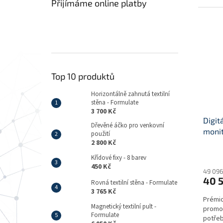
Přijímáme online platby
Top 10 produktů
Horizontálně zahnutá textilní
stěna - Formulate
3 700 Kč
Digit
Dřevěné áčko pro venkovní
monit
použití
2 800 Kč
Průmě
Křídové fixy - 8 barev
hodno
450 Kč
produ
49 096
40 5
je
Rovná textilní stěna - Formulate
5,0
3 765 Kč
Prémiov
z
Magnetický textilní pult -
promos
5
Formulate
potře
hvězdi