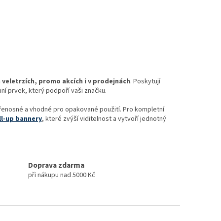
 veletrzích, promo akcích i v prodejnách
. Poskytují
ní prvek, který podpoří vaši značku.
řenosné a vhodné pro opakované použití. Pro kompletní
ll-up bannery
, které zvýší viditelnost a vytvoří jednotný
Doprava zdarma
při nákupu nad 5000 Kč