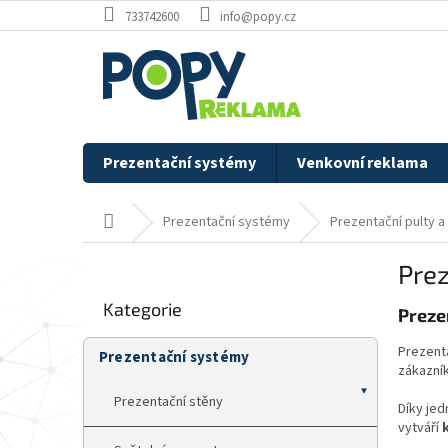
Přejít
733742600
info@popy.cz
na
obsah
Prezentační systémy
Venkovní reklama
Domů
Prezentační systémy
Prezentační pulty a
P
Prez
o
Přeskočit
s
Kategorie
kategorie
Preze
t
r
Prezenta
Prezentační systémy
a
zákazník
n
Prezentační stěny
n
Díky jed
í
vytváří