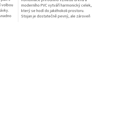
5
í volbou
moderního PVC vytváří harmonický celek,
hvězdiček.
ávky.
který se hodí do jakéhokoli prostoru.
 snadno
Stojan je dostatečně pevný, ale zároveň
lehký pro snadnou...