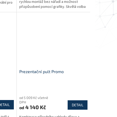
rychlou montáž bez nářadí a možnost
ální pro
přizpůsobení pomocí grafiky. Skvělá volba
pro výstavy,...
Prezentační pult Promo
Průměrné
hodnocení
od 5 009 Kč včetně
produktu
DPH
je
DETAIL
DETAIL
4 140 Kč
od
5,0
z
pult s
Kombinace přírodního vzhledu dřeva a