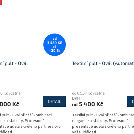
od
3 580 Kč
až
–20 %
ní pult - Ovál
Textilní pult - Ovál (Automat
rné
Průměrné
cení
hodnocení
30 Kč včetně
od 6 534 Kč včetně
ktu
produktu
DPH
je
DETAIL
 000 Kč
5 400 Kč
od
4,8
z
í pult - Ovál přináší kombinaci
Textilní pult - Ovál přináší kombina
5
ce a stability. Profesionální
elegance a stability. Profesionální
ček.
hvězdiček.
tace udělá skvělého partnera pro
prezentace udělá skvělého partne
dálosti.
vaše události.