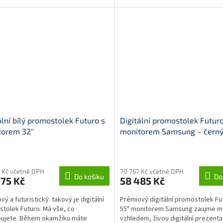
ální bílý promostolek Futuro s
Digitální promostolek Futuro
orem 32''
monitorem Samsung – čern
rné
Průměrné
cení
hodnocení
ktu
produktu
 Kč včetně DPH
70 767 Kč včetně DPH
Do košíku
Do
75 Kč
58 485 Kč
je
5,0
ý a futuristický: takový je digitální
Prémiový digitální promostolek Fu
z
tolek Futuro. Má vše, co
55" monitorem Samsung zaujme 
5
bujete. Během okamžiku máte
vzhledem, živou digitální prezenta
ček.
hvězdiček.