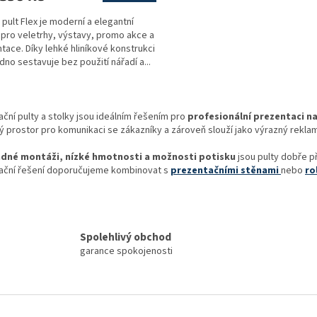
pult Flex je moderní a elegantní
 pro veletrhy, výstavy, promo akce a
ček.
tace. Díky lehké hliníkové konstrukci
dno sestavuje bez použití nářadí a...
O
v
ční pulty a stolky jsou ideálním řešením pro
profesionální prezentaci na
l
ý prostor pro komunikaci se zákazníky a zároveň slouží jako výrazný reklam
á
d
dné montáži, nízké hmotnosti a možnosti potisku
jsou pulty dobře p
a
ační řešení doporučujeme kombinovat s
prezentačními stěnami
nebo
ro
c
í
p
r
v
Spolehlivý obchod
k
garance spokojenosti
y
v
ý
p
i