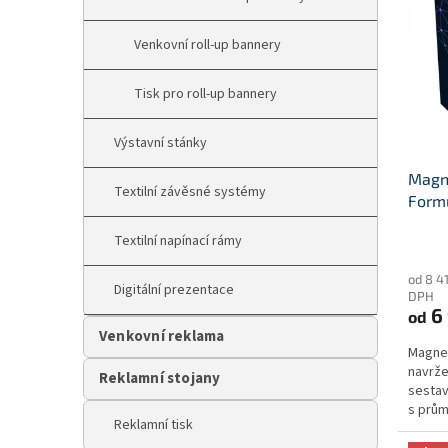
p
p
i
r
Venkovní roll-up bannery
s
o
p
d
r
Tisk pro roll-up bannery
u
o
k
d
t
Výstavní stánky
u
ů
Magne
k
Textilní závěsné systémy
Form
t
ů
Textilní napínací rámy
Průmě
hodno
od 8 4
produ
Digitální prezentace
DPH
je
6 
od
4,8
Venkovní reklama
z
Magnet
5
navrže
hvězdi
Reklamní stojany
sestav
s prům
Reklamní tisk
pevná a