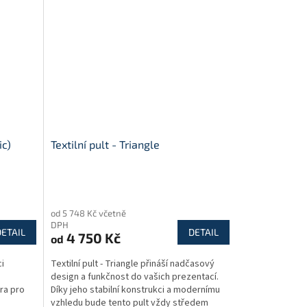
ic)
Textilní pult - Triangle
Průměrné
hodnocení
od 5 748 Kč včetně
produktu
DPH
je
DETAIL
DETAIL
4 750 Kč
od
4,7
z
ci
Textilní pult - Triangle přináší nadčasový
5
design a funkčnost do vašich prezentací.
hvězdiček.
ra pro
Díky jeho stabilní konstrukci a modernímu
vzhledu bude tento pult vždy středem