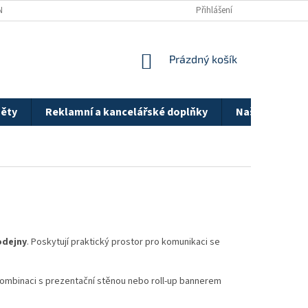
Y OSOBNÍCH ÚDAJŮ
BLOG
Přihlášení
NÁKUPNÍ
Prázdný košík
KOŠÍK
ěty
Reklamní a kancelářské doplňky
Naše realizac
odejny
. Poskytují praktický prostor pro komunikaci se
 kombinaci s prezentační stěnou nebo roll-up bannerem