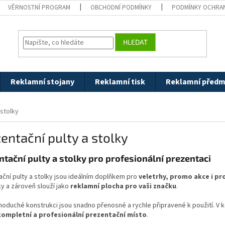
VĚRNOSTNÍ PROGRAM
OBCHODNÍ PODMÍNKY
PODMÍNKY OCHRAN
HLEDAT
Reklamní stojany
Reklamní tisk
Reklamní předm
 stolky
entační pulty a stolky
ntační pulty a stolky pro profesionální prezentaci
ční pulty a stolky jsou ideálním doplňkem pro
veletrhy, promo akce i pr
y a zároveň slouží jako
reklamní plocha pro vaši značku
.
noduché konstrukci jsou snadno přenosné a rychle připravené k použití. V
kompletní a profesionální prezentační místo
.