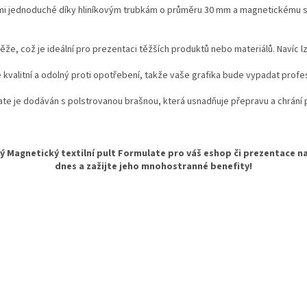
mi jednoduché díky hliníkovým trubkám o průměru 30 mm a magnetickému sys
že, což je ideální pro prezentaci těžších produktů nebo materiálů. Navíc lze
ce kvalitní a odolný proti opotřebení, takže vaše grafika bude vypadat profe
late je dodáván s polstrovanou brašnou, která usnadňuje přepravu a chrání
ný Magnetický textilní pult Formulate pro váš eshop či prezentace na 
dnes a zažijte jeho mnohostranné benefity!