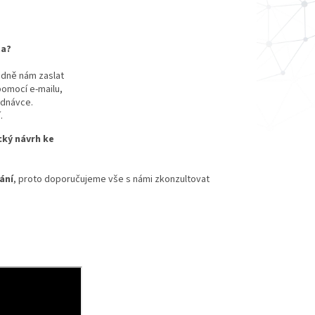
ta?
edně nám zaslat
omocí e-mailu,
ednávce.
í.
ký návrh ke
ání
, proto doporučujeme vše s námi zkonzultovat