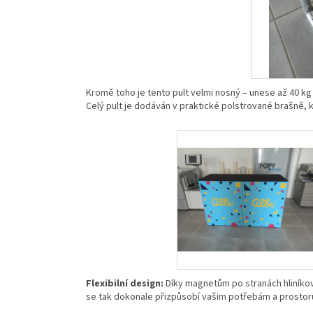
Kromě toho je tento pult velmi nosný – unese až 40 kg
Celý pult je dodáván v praktické polstrované brašně, 
Flexibilní design:
Díky magnetům po stranách hliníkové
se tak dokonale přizpůsobí vašim potřebám a prostor