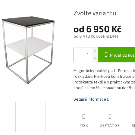
Zvolte variantu
od
6 950 Kč
od
8 410 Kč
včetně DPH
Měrná
cena:
Přidat do koš
Magnetický textilní pult - Formulat
rozkládání. Hliníková konstrukce 
Potisknutá textilie s praktickým 
spojů a umožňuje snadnou údržbu
Detailní informace
TISK
ZEPTAT SE
S