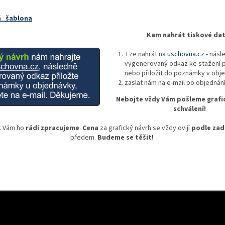
á_šablona
Kam nahrát tiskové da
Lze nahrát na
uschovna.cz
- násl
vygenerovaný odkaz ke stažení p
nebo přiložit do poznámky v obj
zaslat nám na e-mail po objednán
Nebojte vždy Vám pošleme grafic
schválení!
k Vám ho
rádi zpracujeme
.
Cena
za grafický návrh se vždy ovijí
podle zad
předem.
Budeme se těšit!