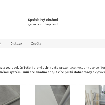
Spolehlivý obchod
garance spokojenosti
)
Diskuze
Značka
mulate
, revoluční řešení pro všechny vaše prezentace, veletrhy a akce! Tent
ckému systému můžete snadno spojit více pultů dohromady
a vytvoři