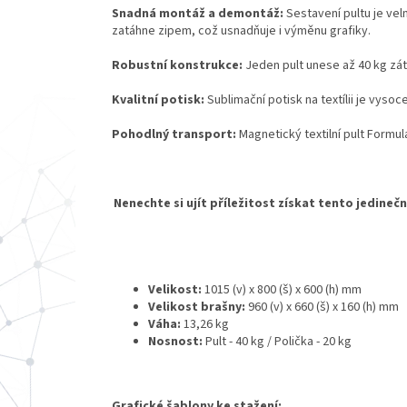
Snadná montáž a demontáž:
Sestavení pultu je vel
zatáhne zipem, což usnadňuje i výměnu grafiky.
Robustní konstrukce:
Jeden pult unese až 40 kg zátě
Kvalitní potisk:
Sublimační potisk na textílii je vyso
Pohodlný transport:
Magnetický textilní pult Formu
Nenechte si ujít příležitost získat tento jedineč
Velikost:
1015 (v) x 800 (š) x 600 (h) mm
Velikost brašny:
960 (v) x 660 (š) x 160 (h) mm
Váha:
13,26 kg
Nosnost:
Pult - 40 kg /
Polička - 20 kg
Grafické šablony ke stažení: