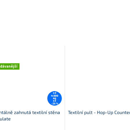
dávanější
od
4 300
Kč
až
–26 %
ntálně zahnutá textilní stěna
Textilní pult - Hop-Up Counte
ulate