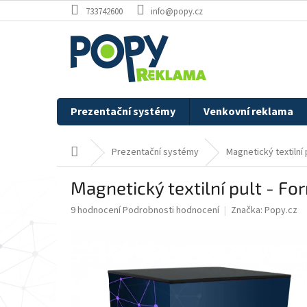
Přejít
733742600
info@popy.cz
na
obsah
Prezentační systémy
Venkovní reklama
Domů
Prezentační systémy
Magnetický textilní 
Magnetický textilní pult - Fo
Průměrné
9 hodnocení
Podrobnosti hodnocení
Značka:
Popy.cz
hodnocení
produktu
je
4,8
z
5
hvězdiček.