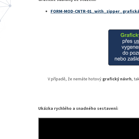
FORM-MOD-CNTR-01_with_zipper_grafick
V případě, že nemáte hotový
grafický návrh
, ta
Ukázka rychlého a snadného sestavení: