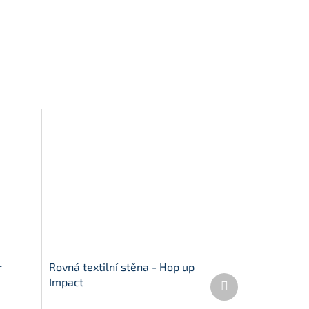
r
Rovná textilní stěna - Hop up
Další
Impact
produkt