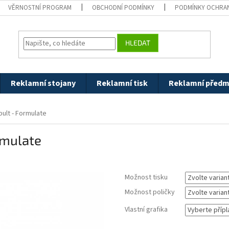
VĚRNOSTNÍ PROGRAM
OBCHODNÍ PODMÍNKY
PODMÍNKY OCHRAN
HLEDAT
Reklamní stojany
Reklamní tisk
Reklamní předm
pult - Formulate
rmulate
Možnost tisku
Možnost poličky
Vlastní grafika