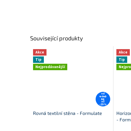
Související produkty
Akce
Akce
Tip
Tip
Nejprodávanější
Nejpro
od
4 140
Kč
až
–29 %
Rovná textilní stěna - Formulate
Horizo
- Form