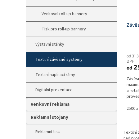
o
k
d
t
Venkovní roll-up bannery
u
ů
Závěs
k
Tisk pro roll-up bannery
t
ů
Výstavní stánky
Průmě
hodno
od 31 
produ
Textilní závěsné systémy
DPH
je
2
od
5,0
z
Textilní napínací rámy
Závěsn
5
maximá
hvězdi
Digitální prezentace
a reta
proved
výměna
Venkovní reklama
2500 x
Reklamní stojany
Reklamní tisk
Textilní
nad pros