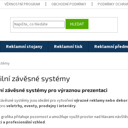
VĚRNOSTNÍ PROGRAM
OBCHODNÍ PODMÍNKY
PODMÍNKY OCHRAN
HLEDAT
Reklamní stojany
Reklamní tisk
Reklamní předm
ystémy
ilní závěsné systémy
lní závěsné systémy pro výraznou prezentaci
 závěsné systémy jsou ideální pro vytvoření
výrazné reklamy nebo dekor
 pro
veletrhy, eventy, prodejny i interiéry
.
grafika přitahuje pozornost a umožňuje využít prostor nad hlavami návštěvní
ci a profesionální vzhled
.