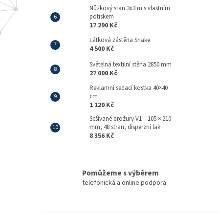
Nůžkový stan 3x3 m s vlastním
potiskem
17 290 Kč
Látková zástěna Snake
4 500 Kč
Světelná textilní stěna 2850 mm
27 000 Kč
Reklamní sedací kostka 40×40
cm
1 120 Kč
Sešívané brožury V1 – 105 × 210
mm, 48 stran, disperzní lak
8 356 Kč
Pomůžeme s výběrem
telefonická a online podpora
Z