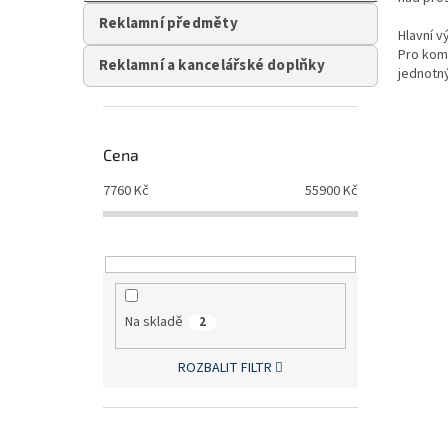
Reklamní předměty
Hlavní 
Pro kom
Reklamní a kancelářské doplňky
jednotný
Cena
7760
Kč
55900
Kč
Na skladě
2
ROZBALIT FILTR