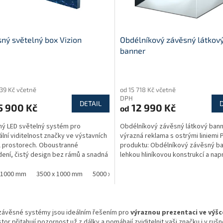
ný světelný box Vizion
Obdélníkový závěsný látkov
banner
rné
Průměrné
cení
hodnocení
339 Kč včetně
od 15 718 Kč včetně
ktu
produktu
DPH
je
DETAIL
5 900 Kč
12 990 Kč
od
5,0
z
ý LED světelný systém pro
Obdélníkový závěsný látkový bann
5
lní viditelnost značky ve výstavních
výrazná reklama s ostrými liniemi 
ček.
hvězdiček.
il prostorech. Oboustranné
produktu: Obdélníkový závěsný ba
ení, čistý design bez rámů a snadná
lehkou hliníkovou konstrukcí a na
 grafiky.
textilním potahem je...
 1000 mm
3500 x 1000 mm
5000 x 1000 mm
O
v
 závěsné systémy jsou ideálním řešením pro
výraznou prezentaci ve výšce
l
tor přitahují pozornost už z dálky a pomáhají zviditelnit vaši značku i v ruš