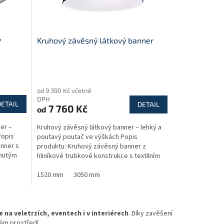
ý
Kruhový závěsný látkový banner
Průměrné
hodnocení
od 9 390 Kč včetně
produktu
DPH
je
DETAIL
DETAIL
7 760 Kč
od
5,0
z
er –
Kruhový závěsný látkový banner – lehký a
5
Popis
poutavý poutač ve výškách Popis
hvězdiček.
nner s
produktu: Kruhový závěsný banner z
pnutým
hliníkové trubkové konstrukce s textilním
potahem je ideálním...
1520 mm
3050 mm
 na veletrzích, eventech i v interiérech
. Díky zavěšení
ném prostředí.