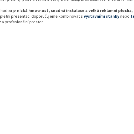
á
d
výhodou je
nízká hmotnost, snadná instalace a velká reklamní plocha
,
a
pletní prezentaci doporučujeme kombinovat s
výstavními stánky
nebo
t
c
 a profesionální prostor.
í
p
r
v
k
y
v
ý
p
i
s
u