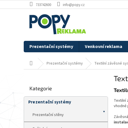
Přejít
733742600
info@popy.cz
na
obsah
Prezentační systémy
Venkovní reklama
Domů
Prezentační systémy
Textilní závěsné s
P
Text
o
Přeskočit
s
Kategorie
kategorie
Texti
t
r
Textilní
Prezentační systémy
a
vhodné
n
Prezentační stěny
n
Závěsná 
í
instala