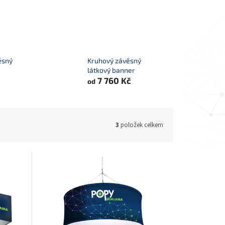
ěsný
Kruhový závěsný
látkový banner
7 760 Kč
od
3
položek celkem