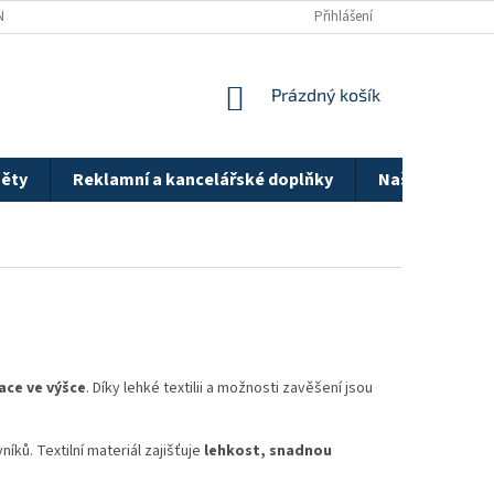
Y OSOBNÍCH ÚDAJŮ
BLOG
Přihlášení
NÁKUPNÍ
Prázdný košík
KOŠÍK
ěty
Reklamní a kancelářské doplňky
Naše realizac
ace ve výšce
. Díky lehké textilii a možnosti zavěšení jsou
ků. Textilní materiál zajišťuje
lehkost, snadnou