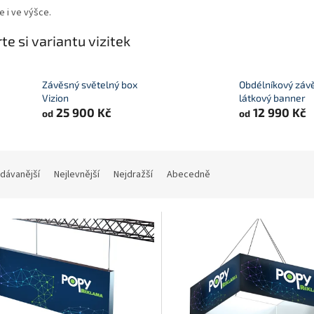
 i ve výšce.
te si variantu vizitek
Závěsný světelný box
Obdélníkový záv
Vizion
látkový banner
25 900 Kč
12 990 Kč
od
od
dávanější
Nejlevnější
Nejdražší
Abecedně