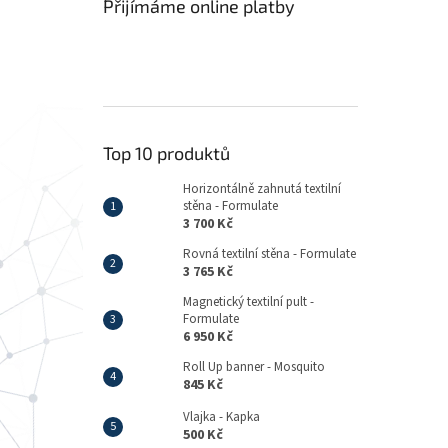
Přijímáme online platby
Top 10 produktů
Horizontálně zahnutá textilní
stěna - Formulate
3 700 Kč
Rovná textilní stěna - Formulate
3 765 Kč
Magnetický textilní pult -
Formulate
6 950 Kč
Roll Up banner - Mosquito
845 Kč
Vlajka - Kapka
500 Kč