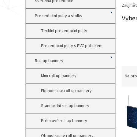
p
Světelná prezentace
Zaujměte
a
n
Prezentační pulty a stolky
Vyber
e
l
Textilní prezentační pulty
Prezentační pulty s PVC potiskem
Roll-up bannery
Ř
a
Mini roll-up bannery
Nejpro
z
e
Ekonomické roll-up bannery
V
n
ý
í
Standardní roll-up bannery
p
p
i
r
Prémiové roll-up bannery
s
o
p
d
r
u
Oboustranné roll-up bannery