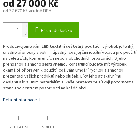
od
27 000 Kč
od
32 670 Kč
včetně DPH
Měrná
cena:
Přidat do košíku
Představujeme vám
LED textilní světelný poutač
- výrobek je lehký,
snadno přenosný a velmi nápadný, což jej činí ideální volbou pro použití
na veletrzích, konferencích nebo v obchodních prostorách. S jeho
přenosnou a snadno sestavitelnou konstrukcí budete mít výrobek
okamžitě připraven k použití, což vám umožní rychlou a snadnou
prezentaci vašich produktů nebo služeb. Díky jeho atraktivnímu
designu a kvalitním materiálům si vaše prezentace získají pozornost a
stanou se centrem pozornosti na každé akci.
Detailní informace
ZEPTAT SE
SDÍLET