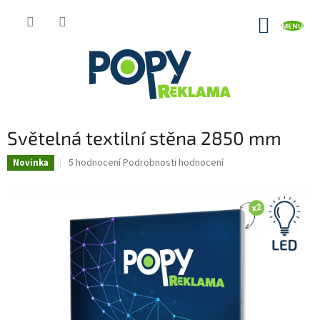
Přejít
na
NÁKUP
obsah
KOŠÍK
Světelná textilní stěna 2850 mm
Průměrné
5 hodnocení
Podrobnosti hodnocení
Novinka
hodnocení
produktu
je
4,6
z
5
hvězdiček.