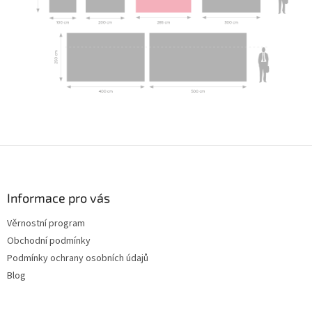
Z
á
p
a
Informace pro vás
t
Věrnostní program
í
Obchodní podmínky
Podmínky ochrany osobních údajů
Blog