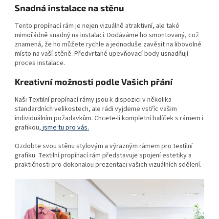
Snadná instalace na stěnu
Tento propínací rám je nejen vizuálně atraktivní, ale také
mimořádně snadný na instalaci. Dodáváme ho smontovaný, což
znamená, že ho můžete rychle a jednoduše zavěsit na libovolné
místo na vaší stěně. Předvrtané upevňovací body usnadňují
proces instalace.
Kreativní možnosti podle Vašich přání
Naši Textilní propínací rámy jsou k dispozici v několika
standardních velikostech, ale rádi vyjdeme vstříc vašim
individuálním požadavkům. Chcete-li kompletní balíček s rámem i
grafikou,
jsme tu pro vás.
Ozdobte svou stěnu stylovým a výrazným rámem pro textilní
grafiku. Textilní propínací rám představuje spojení estetiky a
praktičnosti pro dokonalou prezentaci vašich vizuálních sdělení.