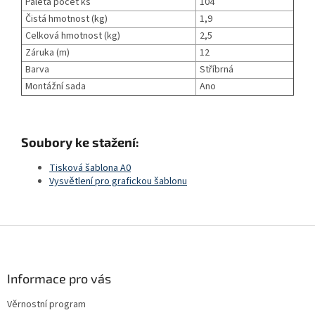
Paleta počet ks
104
Čistá hmotnost (kg)
1,9
Celková hmotnost (kg)
2,5
Záruka (m)
12
Barva
Stříbrná
Montážní sada
Ano
Soubory ke stažení:
Tisková šablona A0
Vysvětlení pro grafickou šablonu
Z
á
p
a
Informace pro vás
t
Věrnostní program
í