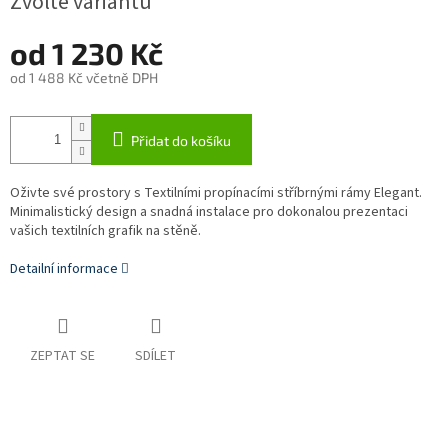
Zvolte variantu
od
1 230 Kč
od
1 488 Kč
včetně DPH
Měrná
cena:
Přidat do košíku
Oživte své prostory s Textilními propínacími stříbrnými rámy Elegant.
Minimalistický design a snadná instalace pro dokonalou prezentaci
vašich textilních grafik na stěně.
Detailní informace
ZEPTAT SE
SDÍLET