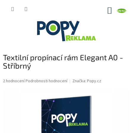
Přejít
na
NÁKUP
obsah
KOŠÍK
Textilní propínací rám Elegant A0 -
Stříbrný
Průměrné
2 hodnocení
Podrobnosti hodnocení
Značka:
Popy.cz
hodnocení
produktu
je
5,0
z
5
hvězdiček.