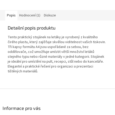
Popis
Hodnocení (1)
Diskuze
Detailní popis produktu
Tento praktický stojánek na letáky je vyrobený z kvalitního
čirého plastu, který zajišťuje skvělou viditelnost vašich tiskovin.
Tři kapsy formátu A4 jsou uspořádané za sebou, bez
oddělovače, což umožňuje umístit větší množství letáků
stejného typu nebo různé materiály v jedné kategorii. Stojánek
je ideální pro umístění na pult, recepci, stůl nebo do kanceláře.
Elegantní a praktické řešení pro organizaci a prezentaci
tištěných materiálů.
Z
á
p
a
Informace pro vás
t