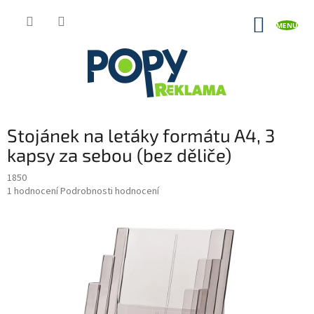
Přejít
na
NÁKUP
obsah
KOŠÍK
Stojánek na letáky formátu A4, 3
kapsy za sebou (bez děliče)
1850
Průměrné
1 hodnocení
Podrobnosti hodnocení
hodnocení
produktu
je
5,0
z
5
hvězdiček.