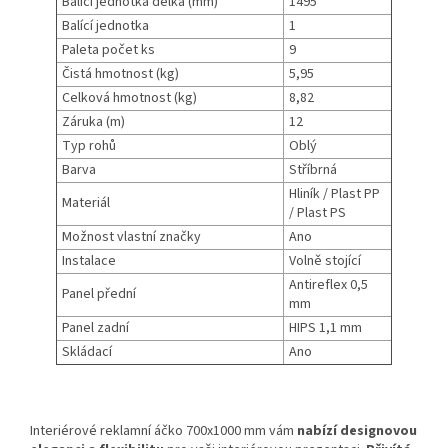
Balící jednotka délka (mm)
1495
Balící jednotka
1
Paleta počet ks
9
Čistá hmotnost (kg)
5,95
Celková hmotnost (kg)
8,82
Záruka (m)
12
Typ rohů
Oblý
Barva
Stříbrná
Hliník / Plast PP
Materiál
/ Plast PS
Možnost vlastní značky
Ano
Instalace
Volně stojící
Antireflex 0,5
Panel přední
mm
Panel zadní
HIPS 1,1 mm
Skládací
Ano
Interiérové reklamní áčko 700x1000 mm vám
nabízí designovou