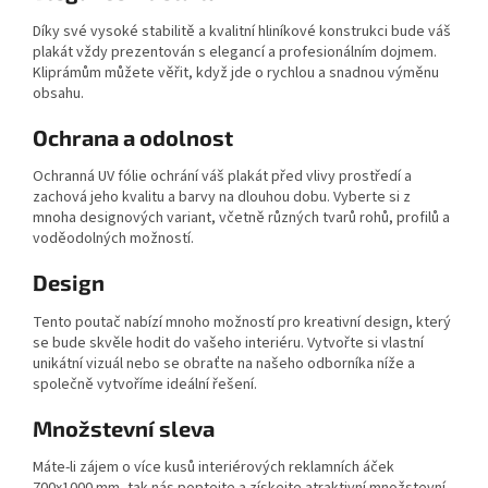
Díky své vysoké stabilitě a kvalitní hliníkové konstrukci bude váš
plakát vždy prezentován s elegancí a profesionálním dojmem.
Kliprámům můžete věřit, když jde o rychlou a snadnou výměnu
obsahu.
Ochrana a odolnost
Ochranná UV fólie ochrání váš plakát před vlivy prostředí a
zachová jeho kvalitu a barvy na dlouhou dobu. Vyberte si z
mnoha designových variant, včetně různých tvarů rohů, profilů a
voděodolných možností.
Design
Tento poutač nabízí mnoho možností pro kreativní design, který
se bude skvěle hodit do vašeho interiéru. Vytvořte si vlastní
unikátní vizuál nebo se obraťte na našeho odborníka níže a
společně vytvoříme ideální řešení.
Množstevní sleva
Máte-li zájem o více kusů interiérových reklamních áček