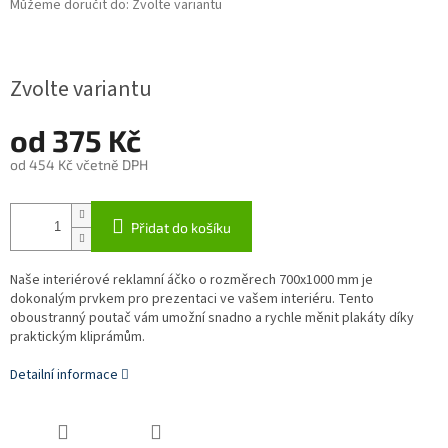
Můžeme doručit do:
Zvolte variantu
Zvolte variantu
od
375 Kč
od
454 Kč
včetně DPH
Měrná
cena:
Přidat do košíku
Naše interiérové reklamní áčko o rozměrech 700x1000 mm je
dokonalým prvkem pro prezentaci ve vašem interiéru. Tento
oboustranný poutač vám umožní snadno a rychle měnit plakáty díky
praktickým kliprámům.
Detailní informace