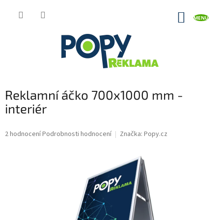
Přejít
na
NÁKUP
obsah
KOŠÍK
Reklamní áčko 700x1000 mm -
interiér
Průměrné
2 hodnocení
Podrobnosti hodnocení
Značka:
Popy.cz
hodnocení
produktu
je
5,0
z
5
hvězdiček.