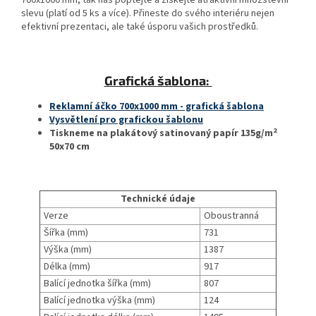
700x1000 mm, tak nás poptejte a získejte atraktivní množstevní
slevu (platí od 5 ks a více). Přineste do svého interiéru nejen
efektivní prezentaci, ale také úsporu vašich prostředků.
Grafická šablona:
Reklamní áčko 700x1000 mm - grafická šablona
Vysvětlení pro grafickou šablonu
2
Tiskneme na plakátový satinovaný papír 135g/m
50x70 cm
Technické údaje
Verze
Oboustranná
Šířka (mm)
731
Výška (mm)
1387
Délka (mm)
917
Balící jednotka šířka (mm)
807
Balící jednotka výška (mm)
124