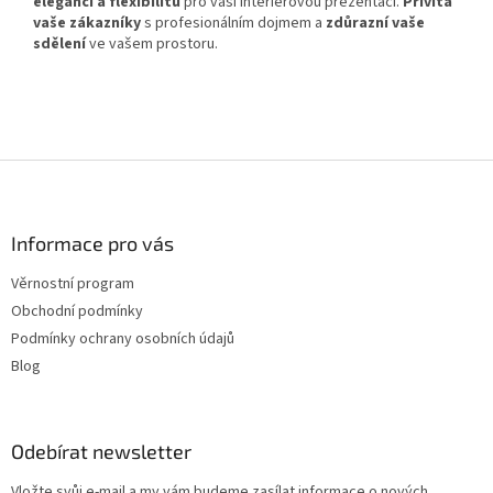
eleganci a flexibilitu
pro vaši interiérovou prezentaci.
Přivítá
vaše zákazníky
s profesionálním dojmem a
zdůrazní vaše
sdělení
ve vašem prostoru.
Z
á
p
a
Informace pro vás
t
Věrnostní program
í
Obchodní podmínky
Podmínky ochrany osobních údajů
Blog
Odebírat newsletter
Vložte svůj e-mail a my vám budeme zasílat informace o nových