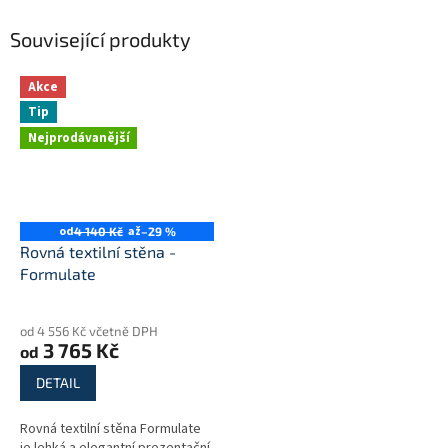
Související produkty
Akce
Tip
Nejprodávanější
od
až
4 140 Kč
–29 %
Rovná textilní stěna -
Formulate
Průměrné
hodnocení
od 4 556 Kč včetně DPH
produktu
3 765 Kč
od
je
4,6
DETAIL
z
5
Rovná textilní stěna Formulate
hvězdiček.