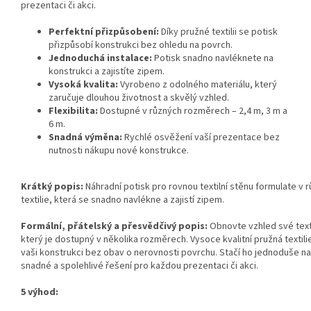
prezentaci či akci.
Perfektní přizpůsobení:
Díky pružné textilii se potisk
přizpůsobí konstrukci bez ohledu na povrch.
Jednoduchá instalace:
Potisk snadno navléknete na
konstrukci a zajistíte zipem.
Vysoká kvalita:
Vyrobeno z odolného materiálu, který
zaručuje dlouhou životnost a skvělý vzhled.
Flexibilita:
Dostupné v různých rozměrech – 2,4 m, 3 m a
6 m.
Snadná výměna:
Rychlé osvěžení vaší prezentace bez
nutnosti nákupu nové konstrukce.
Krátký popis:
Náhradní potisk pro rovnou textilní stěnu formulate v
textilie, která se snadno navlékne a zajistí zipem.
Formální, přátelský a přesvědčivý popis:
Obnovte vzhled své text
který je dostupný v několika rozměrech. Vysoce kvalitní pružná textili
vaši konstrukci bez obav o nerovnosti povrchu. Stačí ho jednoduše nav
snadné a spolehlivé řešení pro každou prezentaci či akci.
5 výhod: