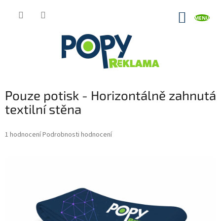
Přejít
na
NÁKUP
obsah
KOŠÍK
Pouze potisk - Horizontálně zahnutá
textilní stěna
Průměrné
1 hodnocení
Podrobnosti hodnocení
hodnocení
produktu
je
5,0
z
5
hvězdiček.