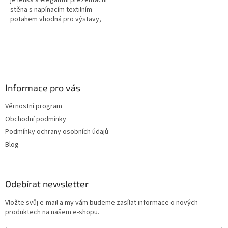
je lehká a elegantní prezentační
stěna s napínacím textilním
potahem vhodná pro výstavy,
eventy i firemní prezentace.
Nabízí rychlou montáž bez...
Z
á
p
a
Informace pro vás
t
Věrnostní program
í
Obchodní podmínky
Podmínky ochrany osobních údajů
Blog
Odebírat newsletter
Vložte svůj e-mail a my vám budeme zasílat informace o nových
produktech na našem e-shopu.