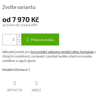
Zvolte variantu
od
7 970 Kč
od
9 644 Kč
včetně DPH
Měrná
cena:
Přidat do košíku
Náhradní potisk pro
horizontální zahnutou textilní stěnu formulate
v
různých rozměrech, vyrobený z pružné textilie, která se snadno
navlékne a zajistí zipem.
Detailní informace
ZEPTAT SE
SDÍLET