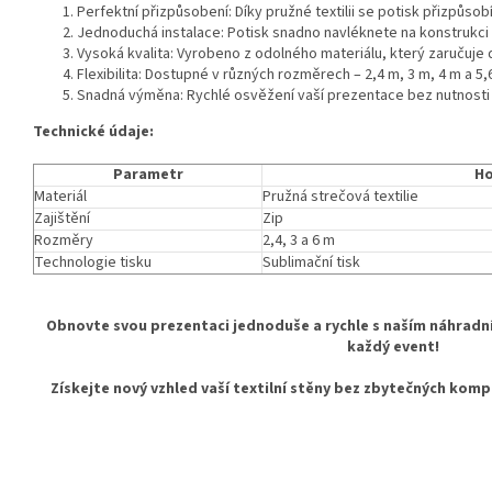
Perfektní přizpůsobení: Díky pružné textilii se potisk přizpůso
Jednoduchá instalace: Potisk snadno navléknete na konstrukci a
Vysoká kvalita: Vyrobeno z odolného materiálu, který zaručuje 
Flexibilita: Dostupné v různých rozměrech – 2,4 m, 3 m, 4 m a 5,
Snadná výměna: Rychlé osvěžení vaší prezentace bez nutnosti
Technické údaje:
Parametr
H
Materiál
Pružná strečová textilie
Zajištění
Zip
Rozměry
2,4, 3 a 6 m
Technologie tisku
Sublimační tisk
Obnovte svou prezentaci jednoduše a rychle s naším náhradn
každý event!
Získejte nový vzhled vaší textilní stěny bez zbytečných komp