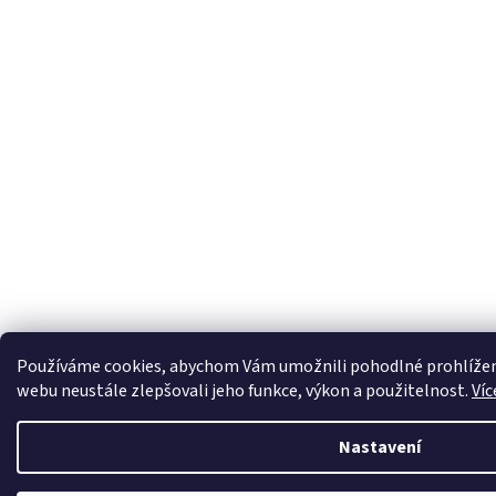
Používáme cookies, abychom Vám umožnili pohodlné prohlížení
webu neustále zlepšovali jeho funkce, výkon a použitelnost.
Víc
Nastavení