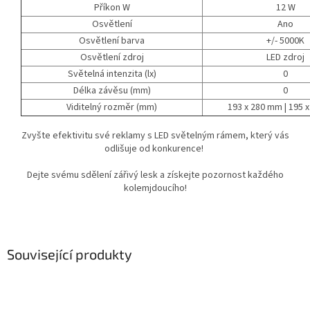
Příkon W
12 W
Osvětlení
Ano
Osvětlení barva
+/- 5000K
Osvětlení zdroj
LED zdroj
Světelná intenzita (lx)
0
Délka závěsu (mm)
0
Viditelný rozměr (mm)
193 x 280 mm | 195 
Zvyšte efektivitu své reklamy s LED světelným rámem, který vás
odlišuje od konkurence!
Dejte svému sdělení zářivý lesk a získejte pozornost každého
kolemjdoucího!
Související produkty