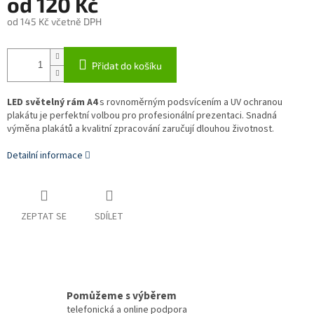
od
120 Kč
od
145 Kč
včetně DPH
Měrná
cena:
Přidat do košíku
LED světelný rám A4
s rovnoměrným podsvícením a UV ochranou
plakátu je perfektní volbou pro profesionální prezentaci. Snadná
výměna plakátů a kvalitní zpracování zaručují dlouhou životnost.
Detailní informace
ZEPTAT SE
SDÍLET
Pomůžeme s výběrem
telefonická a online podpora