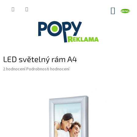
Přejít
na
NÁKUP
obsah
KOŠÍK
LED světelný rám A4
Průměrné
2 hodnocení
Podrobnosti hodnocení
hodnocení
produktu
je
5,0
z
5
hvězdiček.