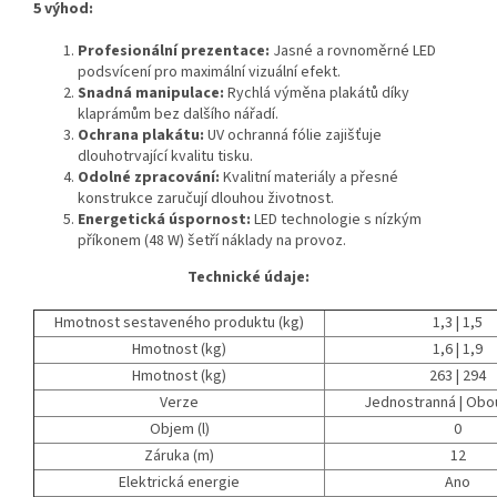
5 výhod:
Profesionální prezentace:
Jasné a rovnoměrné LED
podsvícení pro maximální vizuální efekt.
Snadná manipulace:
Rychlá výměna plakátů díky
klaprámům bez dalšího nářadí.
Ochrana plakátu:
UV ochranná fólie zajišťuje
dlouhotrvající kvalitu tisku.
Odolné zpracování:
Kvalitní materiály a přesné
konstrukce zaručují dlouhou životnost.
Energetická úspornost:
LED technologie s nízkým
příkonem (48 W) šetří náklady na provoz.
Technické údaje:
Hmotnost sestaveného produktu (kg)
1,3 | 1,5
Hmotnost (kg)
1,6 | 1,9
Hmotnost (kg)
263 | 294
Verze
Jednostranná | Obo
Objem (l)
0
Záruka (m)
12
Elektrická energie
Ano