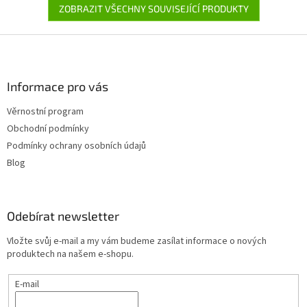
ZOBRAZIT VŠECHNY SOUVISEJÍCÍ PRODUKTY
Z
á
p
a
Informace pro vás
t
Věrnostní program
í
Obchodní podmínky
Podmínky ochrany osobních údajů
Blog
Odebírat newsletter
Vložte svůj e-mail a my vám budeme zasílat informace o nových
produktech na našem e-shopu.
E-mail