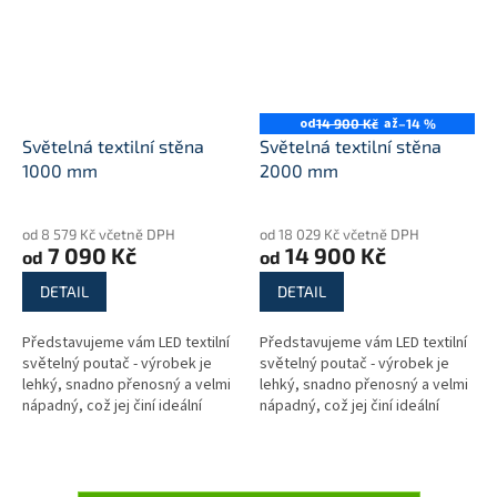
od
až
14 900 Kč
–14 %
Světelná textilní stěna
Světelná textilní stěna
1000 mm
2000 mm
Průměrné
Průměrné
hodnocení
hodnocení
od 8 579 Kč včetně DPH
od 18 029 Kč včetně DPH
produktu
produktu
7 090 Kč
14 900 Kč
od
od
je
je
4,8
5,0
DETAIL
DETAIL
z
z
5
5
Představujeme vám LED textilní
Představujeme vám LED textilní
hvězdiček.
hvězdiček.
světelný poutač - výrobek je
světelný poutač - výrobek je
lehký, snadno přenosný a velmi
lehký, snadno přenosný a velmi
nápadný, což jej činí ideální
nápadný, což jej činí ideální
volbou pro použití na veletrzích,
volbou pro použití na veletrzích,
konferencích nebo v...
konferencích...