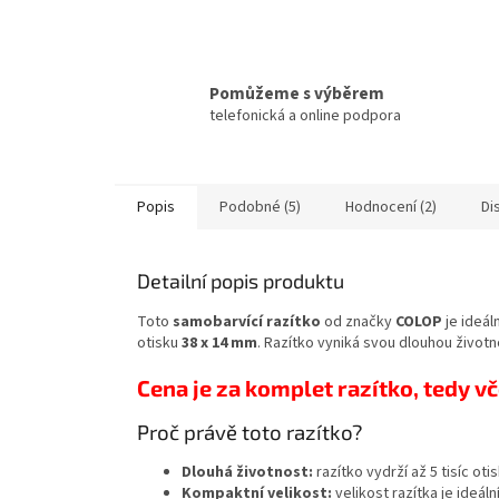
Pomůžeme s výběrem
telefonická a online podpora
Popis
Podobné (5)
Hodnocení (2)
Di
Detailní popis produktu
Toto
samobarvící razítko
od značky
COLOP
je ideál
otisku
38 x 14 mm
. Razítko vyniká svou dlouhou životno
Cena je za komplet razítko, tedy vč
Proč právě toto razítko?
Dlouhá životnost:
razítko vydrží až 5 tisíc otis
Kompaktní velikost:
velikost razítka je ideáln