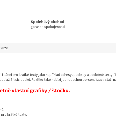
Spolehlivý obchod
garance spokojenosti
skuze
ní řešení pro krátké texty jako například adresy, podpisy a podobné texty. T
stí až 5 tisíc otisků. Razítko také nabízí jednoduchou personalizaci: stačí n
etně vlastní grafiky / štočku.
ků.
í pro krátké texty.