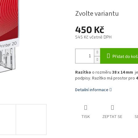
Zvolte variantu
450 Kč
545 Kč
včetně DPH
Měrná
cena:
Přidat do koš
Razítko
o rozměru
38 x 14 mm
je
podpisy. Razítko má prostor pro
4
Detailní informace
TISK
ZEPTAT SE
S