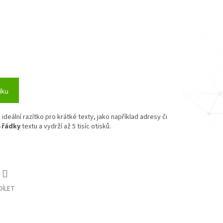
íku
 ideální razítko pro krátké texty, jako například adresy či
 řádky
textu
a vydrží až 5 tisíc otisků.
DÍLET