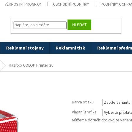
VĚRNOSTNÍ PROGRAM
OBCHODNÍ PODMÍNKY
PODMÍNKY OCHRAN
HLEDAT
Reklamní stojany
Reklamní tisk
Reklamní předm
Razítko COLOP Printer 20
Barva otisku
Vlastní grafika
Můžeme doručit do:
Zvolte varian