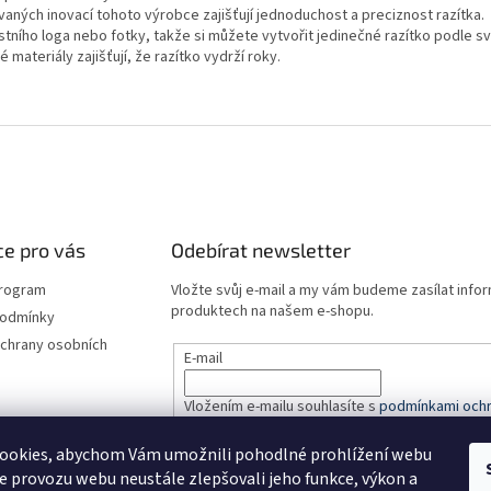
aných inovací tohoto výrobce zajišťují jednoduchost a preciznost razítka.
stního loga nebo fotky, takže si můžete vytvořit jedinečné razítko podle s
 materiály zajišťují, že razítko vydrží roky.
e pro vás
Odebírat newsletter
program
Vložte svůj e-mail a my vám budeme zasílat info
produktech na našem e-shopu.
podmínky
chrany osobních
E-mail
Vložením e-mailu souhlasíte s
podmínkami ochr
údajů
ookies, abychom Vám umožnili pohodlné prohlížení webu
ze provozu webu neustále zlepšovali jeho funkce, výkon a
PŘIHLÁSIT SE