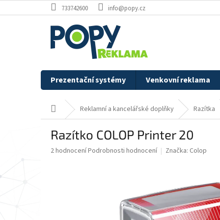
Přejít
733742600
info@popy.cz
na
obsah
Prezentační systémy
Venkovní reklama
Domů
Reklamní a kancelářské doplňky
Razítka
Razítko COLOP Printer 20
Průměrné
2 hodnocení
Podrobnosti hodnocení
Značka:
Colop
hodnocení
produktu
je
5,0
z
5
hvězdiček.