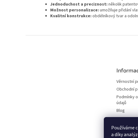
Jednoduchost a preciznost:
několik patentov
Možnost personalizace:
umožňuje přidání vla
Kvalitní konstrukce:
obdélníkový tvar a odolné
Z
á
p
a
t
Informac
í
Věrnostní 
Obchodní 
Podmínky o
údajů
Blog
Používáme c
a díky analý