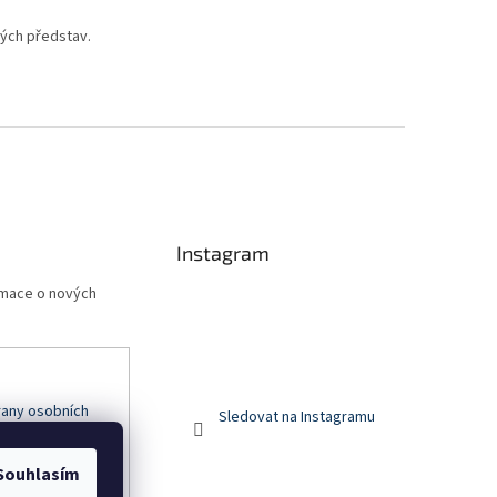
vých představ.
Instagram
rmace o nových
any osobních
Sledovat na Instagramu
Souhlasím